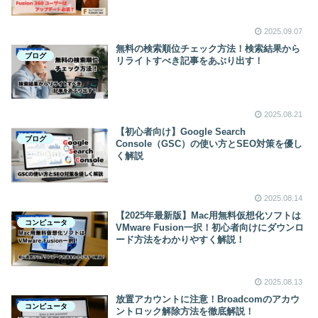
2025.09.07
無料の検索順位チェック方法！検索結果から
ブログ
リライトすべき記事をあぶり出す！
2025.08.21
【初心者向け】Google Search
ブログ
Console（GSC）の使い方とSEO対策を優し
く解説
2025.08.14
【2025年最新版】Mac用無料仮想化ソフトは
コンピュータ
VMware Fusion一択！初心者向けにダウンロ
ード方法をわかりやすく解説！
2025.08.13
放置アカウントに注意！Broadcomのアカウ
コンピュータ
ントロック解除方法を徹底解説！