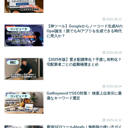
2025.08.12
【神ツール】Googleからノーコード生成AIの
コンピュータ
Opal誕生！誰でもAIアプリを生成できる時代
に突入か？
2025.08.08
【2025年版】置き配標準化？手渡し有料化？
雑記
宅配業者ごとの盗難補償まとめ
2025.06.24
GetKeywordでSEO対策！ 検索上位表示に最
コンピュータ
適なキーワード選定
2025.01.12
最強SEOツールAhrefs！無料版の使い方ガイ