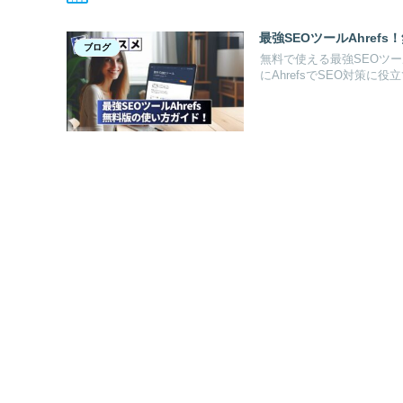
最強SEOツールAhref
ブログ
無料で使える最強SEOツー
にAhrefsでSEO対策に