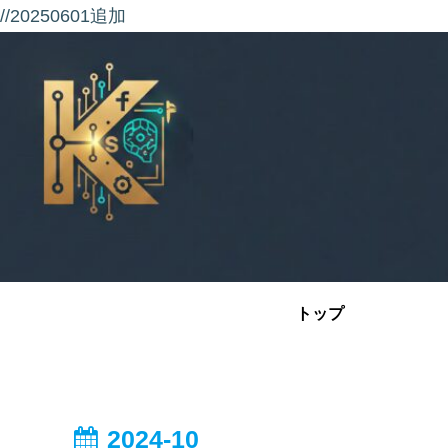
//20250601追加
トップ
2024-10