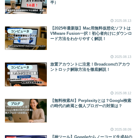
半）
2025.08.13
【2025年最新版】Mac用無料仮想化ソフトは
コンピュータ
VMware Fusion一択！初心者向けにダウンロ
ード方法をわかりやすく解説！
2025.08.13
放置アカウントに注意！Broadcomのアカウ
コンピュータ
ントロック解除方法を徹底解説！
2025.08.12
【無料検索AI】Perplexityとは？Google検索
ブログ
の時代の終焉と個人ブロガーの対策は？
2025.08.09
【神ツール】Googleからノーコード生成AIの