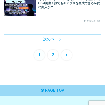
コンピュータ
Opal誕生！誰でもAIアプリを生成できる時代
に突入か？
2025.08.08
次のページ
次
1
2
へ
PAGE TOP