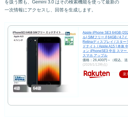
を扱う際も、Gemini 3.0 はその検索機能を使って最新の
一次情報にアクセスし、回答を生成します。
Apple iPhone SE3 64GB (
ル) SIMフリー /[ 64GB / 4.
Retinaディスプレイ / スタ
ドナイト / Apple A15 ] 本
ォン iPhoneSE3 中古 ス
スマホ アップル
価格：26,400円～（税込、送
(2026/1/12時点)
楽