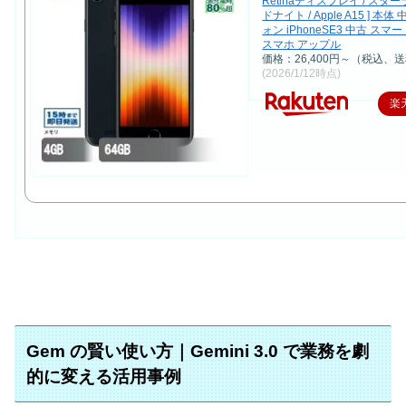
Retinaディスプレイ / スタ
ドナイト / Apple A15 ] 本
ォン iPhoneSE3 中古 ス
スマホ アップル
価格：26,400円～（税込、送
(2026/1/12時点)
楽
Gem の賢い使い方｜Gemini 3.0 で業務を劇
的に変える活用事例